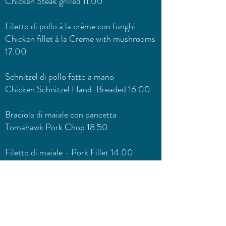
Chicken Steak grilled 11.00
Filetto di pollo à la crème con funghi
Chicken fillet à la Creme with mushrooms
17.00
Schnitzel di pollo fatto a mano
Chicken Schnitzel Hand-Breaded 16.00
Braciola di maiale con pancetta
Tomahawk Pork Chop 18.50
Filetto di maiale - Pork Fillet 14.00
Filetto di maiale à la crème
Pork fillet à la Creme with mushrooms
19.00