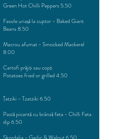
Green Hot Chilli Peppers 5.50
Fasole uriașă la cuptor - Baked Giant
Beans 8.50
Macrou afumat - Smocked Mackerel
8.00
Cartofi prăjiți sau copți
Potatoes fried or grilled 4.50
Țatziki - Tzatziki 6.50
Pastă picantă cu brânză feta - Chilli Feta
dip 6.50
Skordalia - Garlic & Walnut 6.50