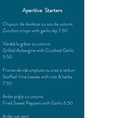
Aperitive Starters
Chipsuri de dovlecei cu sos de usturoi
Zucchini crisps with garlic dip 7.50
Vânătă la grătar cu usturoi
Grilled Aubergine with Crushed Garlic
5.50
Frunze de viță umplute cu orez și ierburi
Stuffed Vine Leaves with rice & herbs
7.50
Ardei prăjiți cu usturoi
Fried Sweet Peppers with Garlic 6.50
Ardei iuți verzi