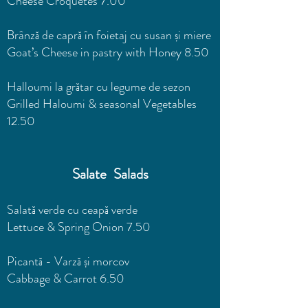
Cheese Croquetes 7.00
Brânză de capră în foietaj cu susan și miere
Goat’s Cheese in pastry with Honey 8.50
Halloumi la grătar cu legume de sezon
Grilled Haloumi & seasonal Vegetables
12.50
Salate Salads
Salată verde cu ceapă verde
Lettuce & Spring Onion 7.50
Picantă - Varză și morcov
Cabbage & Carrot 6.50