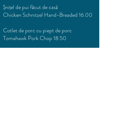
Șnițel de pui făcut de casă
Chicken Schnitzel Hand-Breaded 16.00
Cotlet de porc cu piept de porc
Tomahawk Pork Chop 18.50
Mușchiuleț de porc - Pork Fillet 14.00
Mușchiuleț de porc à la crème
Pork fillet à la Creme with mushrooms
19.00
Coaste de miel - Lamb Chops 23.00
Souvlaki de miel - Lamb Souvlaki 19.50
Mușchi de vită la grătar - Beef Fillet Steak